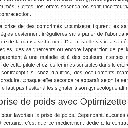
més. Certes, les effets secondaires sont incontournabl
contraception.
 la prise de des comprimés Optimizette figurent les s
 règles deviennent irrégulières sans parler de l’abond
ore de la mauvaise humeur. D’autres effets sur la sant
ègles, des saignements ou encore l’apparition de pell
apparentent à une maladie et à des douleurs intenses 
ation de cette pilule chez les femmes sensibles dans le cad
contraceptif si chez d’autres, des écoulements mam
 produire. Chaque effet secondaire apparaît selon la se
 ne faut pas hésiter à les signaler à son gynécologue afin
prise de poids avec Optimizette
our favoriser la prise de poids. Cependant, aucunes don
st certains, c’est que ce médicament dédié à la contra