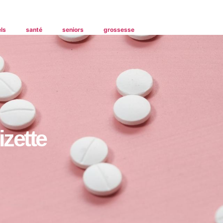
ls
santé
seniors
grossesse
izette