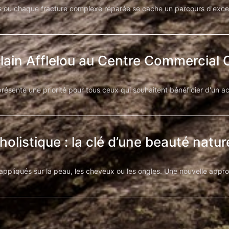
ou chaque fracture complexe réparée se cache un parcours d'excepti
lain Afflelou au Centre Commercial C
présente une priorité pour tous ceux qui souhaitent bénéficier d'un
holistique : la clé d’une beauté natu
 appliqués sur la peau, les cheveux ou les ongles. Une nouvelle appr