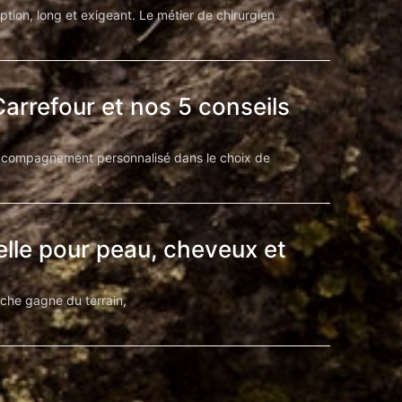
on, long et exigeant. Le métier de chirurgien
arrefour et nos 5 conseils
 accompagnement personnalisé dans le choix de
relle pour peau, cheveux et
oche gagne du terrain,