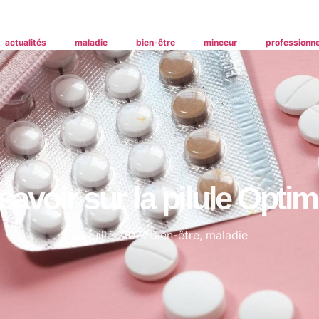
actualités
maladie
bien-être
minceur
professionne
savoir sur la pilule Optim
26 juillet 2022
bien-être
,
maladie