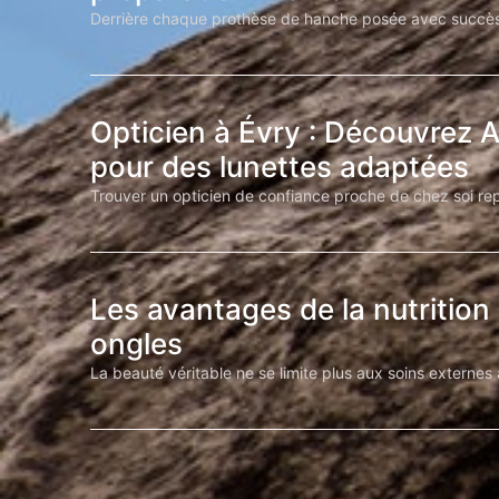
Derrière chaque prothèse de hanche posée avec succès 
Opticien à Évry : Découvrez A
pour des lunettes adaptées
Trouver un opticien de confiance proche de chez soi re
Les avantages de la nutrition 
ongles
La beauté véritable ne se limite plus aux soins externes